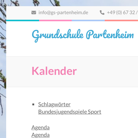
Zum
info@gs-partenheim.de
+49 (0) 67 32 /
Inhalt
springen
Grundschule Partenheim
(Eingabetaste
drücken)
Kalender
Schlagwörter
Bundesjugendspiele
Sport
Agenda
Agenda