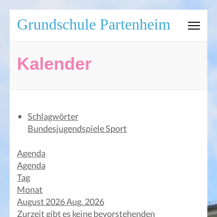
Zum
Grundschule Partenheim
Inhalt
springen
(Eingabetaste
Kalender
drücken)
Schlagwörter
Bundesjugendspiele
Sport
Agenda
Agenda
Tag
Monat
August 2026
Aug. 2026
Zurzeit gibt es keine bevorstehenden