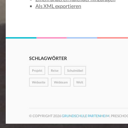
Als XML exportieren
SCHLAGWÖRTER
Projekt
Reise
Schulmöbel
Webseite
Webteam
Welt
© COPYRIGHT 2026
GRUNDSCHULE PARTENHEIM
. PRESCHO