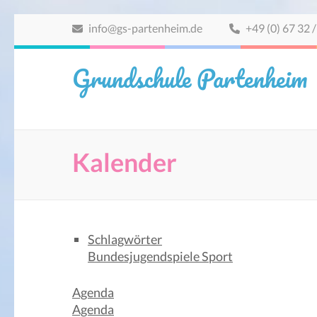
Zum
info@gs-partenheim.de
+49 (0) 67 32 /
Inhalt
springen
Grundschule Partenheim
(Eingabetaste
drücken)
Kalender
Schlagwörter
Bundesjugendspiele
Sport
Agenda
Agenda