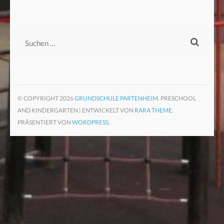
Suchen
nach:
© COPYRIGHT 2026
GRUNDSCHULE PARTENHEIM
. PRESCHOOL
AND KINDERGARTEN | ENTWICKELT VON
RARA THEME
.
PRÄSENTIERT VON
WORDPRESS.