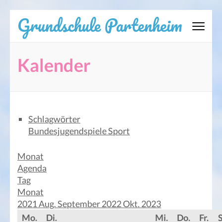
Zum
Grundschule Partenheim
Inhalt
springen
(Eingabetaste
Kalender
drücken)
Schlagwörter
Bundesjugendspiele
Sport
Monat
Agenda
Tag
Monat
2021
Aug.
September 2022
Okt.
2023
Mo.
Di.
Mi.
Do.
Fr.
S