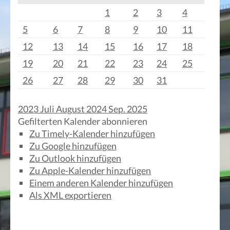
1
2
3
4
5
6
7
8
9
10
11
12
13
14
15
16
17
18
19
20
21
22
23
24
25
26
27
28
29
30
31
2023
Juli
August 2024
Sep.
2025
Gefilterten Kalender abonnieren
Zu Timely-Kalender hinzufügen
Zu Google hinzufügen
Zu Outlook hinzufügen
Zu Apple-Kalender hinzufügen
Einem anderen Kalender hinzufügen
Als XML exportieren