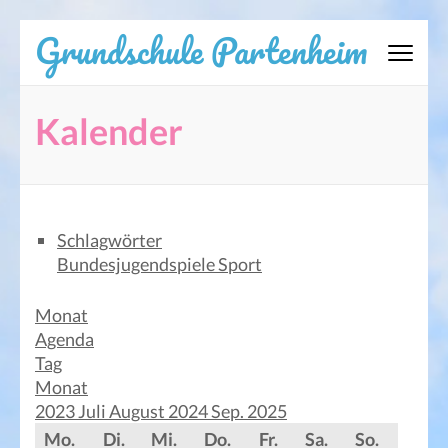
Zum
Grundschule Partenheim
Inhalt
springen
(Eingabetaste
Kalender
drücken)
Schlagwörter
Bundesjugendspiele
Sport
Monat
Agenda
Tag
Monat
2023
Juli
August 2024
Sep.
2025
Mo.
Di.
Mi.
Do.
Fr.
Sa.
So.