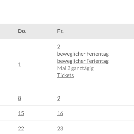
Do.
Fr.
2
beweglicher Ferientag
beweglicher Ferientag
1
Mai 2
ganztägig
Tickets
8
9
15
16
22
23