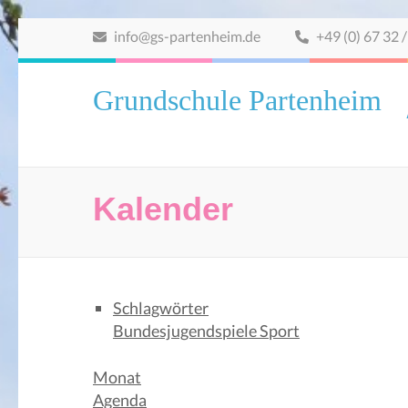
Zum
info@gs-partenheim.de
+49 (0) 67 32 /
Inhalt
springen
(Eingabetaste
Grundschule Partenheim
drücken)
Kalender
Schlagwörter
Bundesjugendspiele
Sport
Monat
Agenda