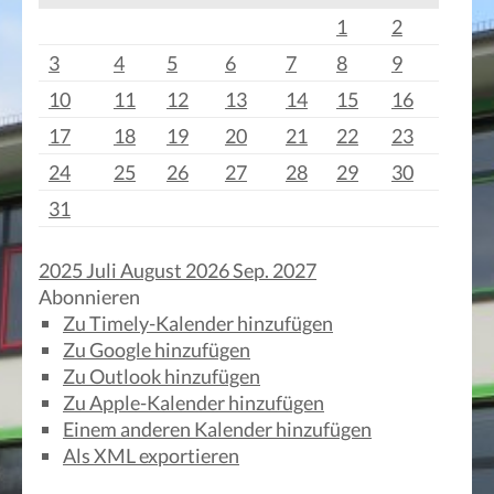
1
2
3
4
5
6
7
8
9
10
11
12
13
14
15
16
17
18
19
20
21
22
23
24
25
26
27
28
29
30
31
2025
Juli
August 2026
Sep.
2027
Abonnieren
Zu Timely-Kalender hinzufügen
Zu Google hinzufügen
Zu Outlook hinzufügen
Zu Apple-Kalender hinzufügen
Einem anderen Kalender hinzufügen
Als XML exportieren