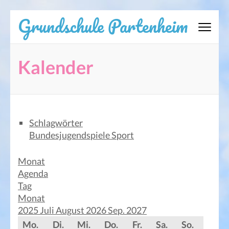
Zum
Grundschule Partenheim
Inhalt
springen
(Eingabetaste
Kalender
drücken)
Schlagwörter
Bundesjugendspiele
Sport
Monat
Agenda
Tag
Monat
2025
Juli
August 2026
Sep.
2027
Mo.
Di.
Mi.
Do.
Fr.
Sa.
So.