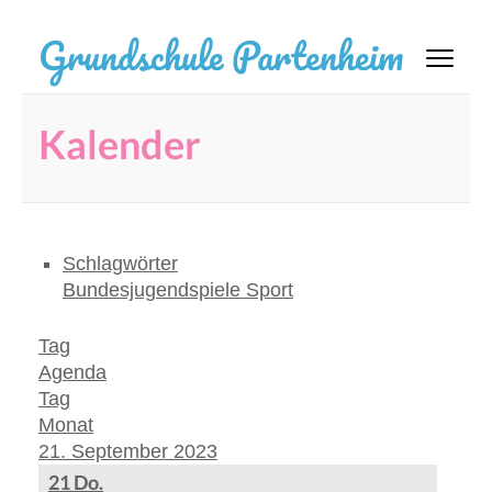
Zum
Grundschule Partenheim
Inhalt
springen
(Eingabetaste
Kalender
drücken)
Schlagwörter
Bundesjugendspiele
Sport
Tag
Agenda
Tag
Monat
21. September 2023
21
Do.