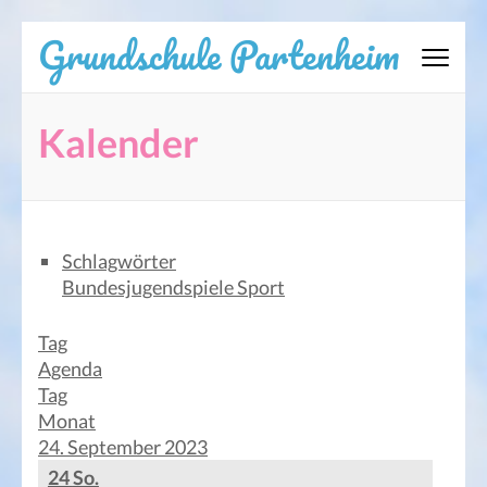
Zum
Grundschule Partenheim
Inhalt
springen
(Eingabetaste
Kalender
drücken)
Schlagwörter
Bundesjugendspiele
Sport
Tag
Agenda
Tag
Monat
24. September 2023
24
So.