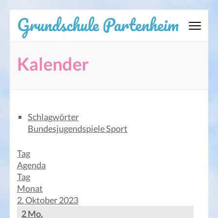
Zum
Grundschule Partenheim
Inhalt
springen
(Eingabetaste
Kalender
drücken)
Schlagwörter
Bundesjugendspiele
Sport
Tag
Agenda
Tag
Monat
2. Oktober 2023
2
Mo.