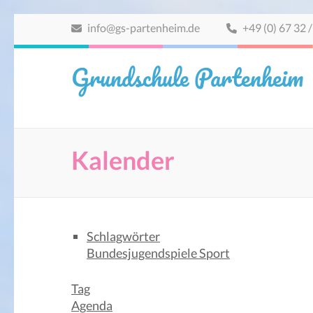
Zum
info@gs-partenheim.de
+49 (0) 67 32 /
Inhalt
springen
Grundschule Partenheim
(Eingabetaste
drücken)
Kalender
Schlagwörter
Bundesjugendspiele
Sport
Tag
Agenda