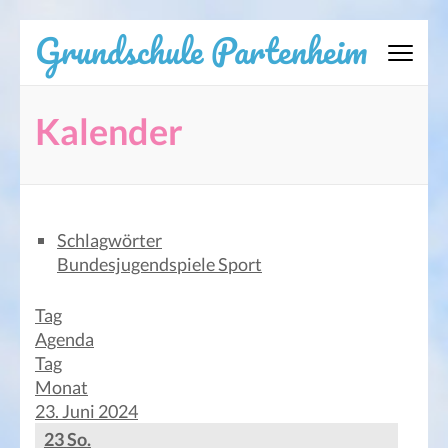
Zum
Grundschule Partenheim
Inhalt
springen
(Eingabetaste
Kalender
drücken)
Schlagwörter
Bundesjugendspiele
Sport
Tag
Agenda
Tag
Monat
23. Juni 2024
23
So.