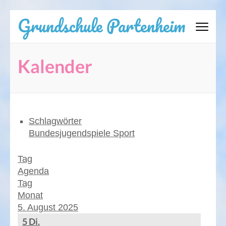
Zum
Grundschule Partenheim
Inhalt
springen
(Eingabetaste
Kalender
drücken)
Schlagwörter
Bundesjugendspiele
Sport
Tag
Agenda
Tag
Monat
5. August 2025
5
Di.