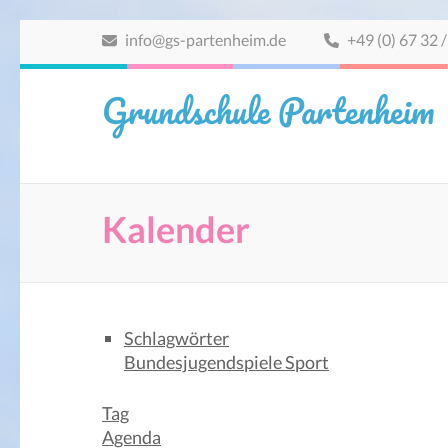
Zum
info@gs-partenheim.de
+49 (0) 67 32 /
Inhalt
springen
Grundschule Partenheim
(Eingabetaste
drücken)
Kalender
Schlagwörter
Bundesjugendspiele
Sport
Tag
Agenda