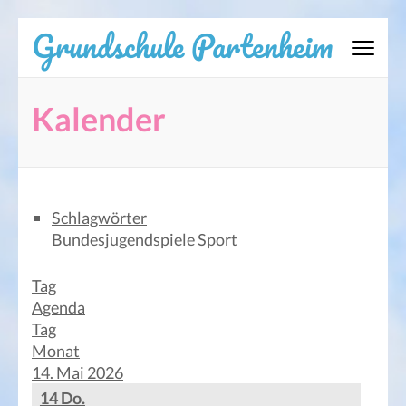
Zum
Grundschule Partenheim
Inhalt
springen
(Eingabetaste
Kalender
drücken)
Schlagwörter
Bundesjugendspiele
Sport
Tag
Agenda
Tag
Monat
14. Mai 2026
14
Do.