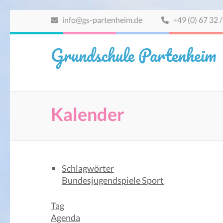
Zum
info@gs-partenheim.de
+49 (0) 67 32 /
Inhalt
springen
Grundschule Partenheim
(Eingabetaste
drücken)
Kalender
Schlagwörter
Bundesjugendspiele
Sport
Tag
Agenda