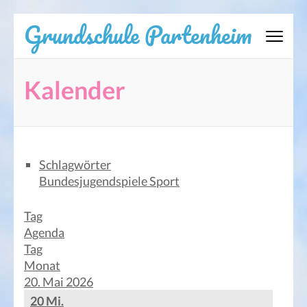
Zum
Grundschule Partenheim
Inhalt
springen
(Eingabetaste
Kalender
drücken)
Schlagwörter
Bundesjugendspiele
Sport
Tag
Agenda
Tag
Monat
20. Mai 2026
20
Mi.