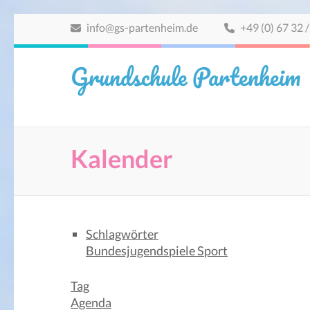
Zum
info@gs-partenheim.de
+49 (0) 67 32 /
Inhalt
springen
Grundschule Partenheim
(Eingabetaste
drücken)
Kalender
Schlagwörter
Bundesjugendspiele
Sport
Tag
Agenda