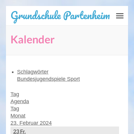
Zum
Grundschule Partenheim
Inhalt
springen
(Eingabetaste
Kalender
drücken)
Schlagwörter
Bundesjugendspiele
Sport
Tag
Agenda
Tag
Monat
23. Februar 2024
23
Fr.