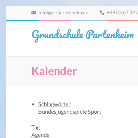
Zum
info@gs-partenheim.de
+49 (0) 67 32 /
Inhalt
springen
Grundschule Partenheim
(Eingabetaste
drücken)
Kalender
Schlagwörter
Bundesjugendspiele
Sport
Tag
Agenda