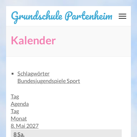
Zum
Grundschule Partenheim
Inhalt
springen
(Eingabetaste
Kalender
drücken)
Schlagwörter
Bundesjugendspiele
Sport
Tag
Agenda
Tag
Monat
8. Mai 2027
8
Sa.