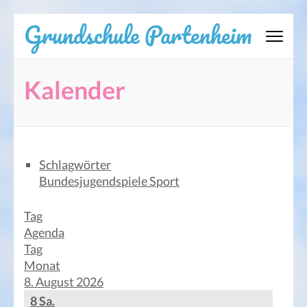
Zum
Grundschule Partenheim
Inhalt
springen
(Eingabetaste
Kalender
drücken)
Schlagwörter
Bundesjugendspiele
Sport
Tag
Agenda
Tag
Monat
8. August 2026
8
Sa.