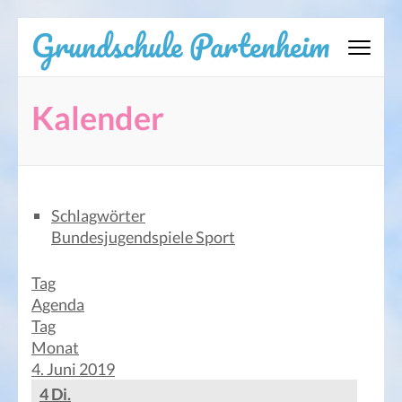
Zum
Grundschule Partenheim
Inhalt
springen
(Eingabetaste
Kalender
drücken)
Schlagwörter
Bundesjugendspiele
Sport
Tag
Agenda
Tag
Monat
4. Juni 2019
4
Di.