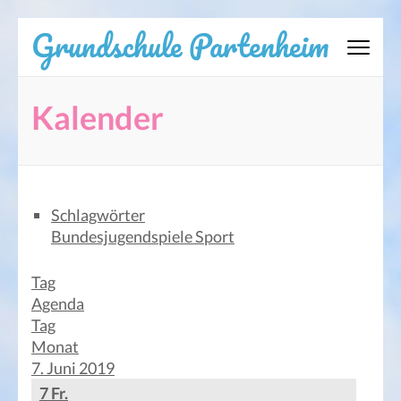
Zum
Grundschule Partenheim
Inhalt
springen
(Eingabetaste
Kalender
drücken)
Schlagwörter
Bundesjugendspiele
Sport
Tag
Agenda
Tag
Monat
7. Juni 2019
7
Fr.