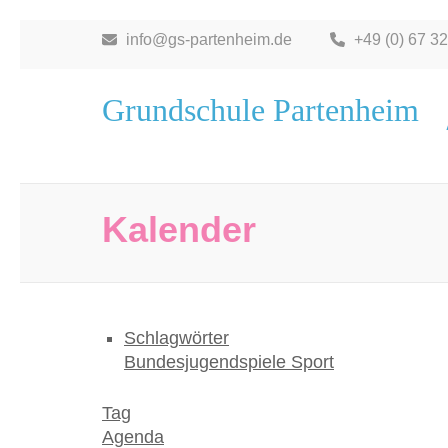
Zum
info@gs-partenheim.de
+49 (0) 67 32
Inhalt
springen
Grundschule Partenheim
(Eingabetaste
drücken)
Kalender
Schlagwörter
Bundesjugendspiele
Sport
Tag
Agenda