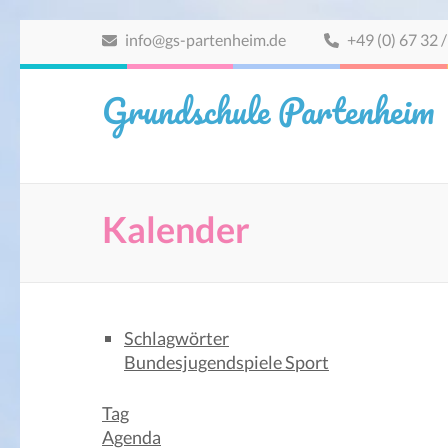
Zum
info@gs-partenheim.de
+49 (0) 67 32 /
Inhalt
springen
Grundschule Partenheim
(Eingabetaste
drücken)
Kalender
Schlagwörter
Bundesjugendspiele
Sport
Tag
Agenda