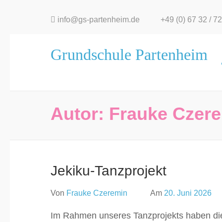
Zum
info@gs-partenheim.de
+49 (0) 67 32 / 7
Inhalt
springen
Grundschule Partenheim
(Eingabetaste
drücken)
Autor:
Frauke Czer
Jekiku-Tanzprojekt
Von
Frauke Czeremin
Am
20. Juni 2026
Im Rahmen unseres Tanzprojekts haben die K