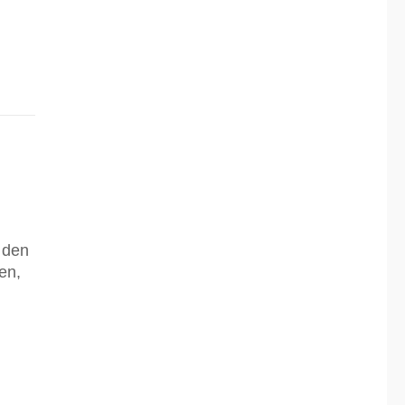
 den
en,