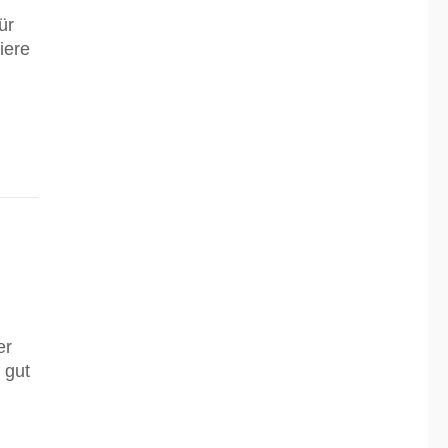
ür
iere
er
 gut