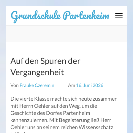
Zum
Grundschule Partenheim
Inhalt
springen
(Eingabetaste
drücken)
Auf den Spuren der
Vergangenheit
Von
Frauke Czeremin
Am
16. Juni 2026
Die vierte Klasse machte sich heute zusammen
mit Herrn Oehler auf den Weg, um die
Geschichte des Dorfes Partenheim
kennenzulernen. Mit Begeisterung ließ Herr
Oehler uns an seinem reichen Wissensschatz