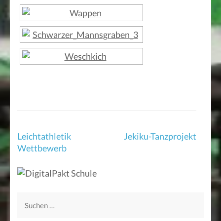
Beitragsnavigation
Leichtathletik
Jekiku-Tanzprojekt
Wettbewerb
Suchen
nach: