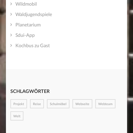
Wildmobil
Waldjugendspiele
Planetarium
Sdui-App
Kochbus zu Gast
SCHLAGWÖRTER
Projekt
Reise
Schulmöbel
Webseite
Webteam
Welt