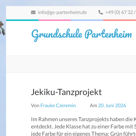
Zum
info@gs-partenheim.de
+49 (0) 67 32 /
Inhalt
springen
Grundschule Partenheim
(Eingabetaste
drücken)
Jekiku-Tanzprojekt
Von
Frauke Czeremin
Am
20. Juni 2026
Im Rahmen unseres Tanzprojekts haben die Ki
entdeckt. Jede Klasse hat zu einer Farbe mit
jede Farbe für ein eigenes Thema: Grün führt