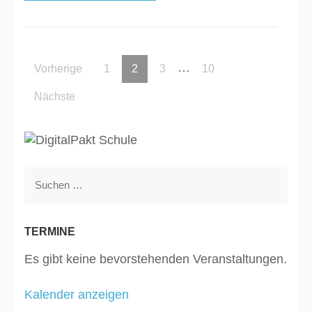
Seitennummerierung
…
Seite
Seite
Seite
Seite
Vorherige
1
2
3
10
der
Beiträge
Nächste
Suchen
nach:
TERMINE
Es gibt keine bevorstehenden Veranstaltungen.
Kalender anzeigen